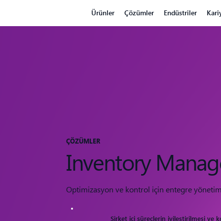
Ürünler
Çözümler
Endüstriler
Kari
ÇÖZÜMLER
Inventory Manag
Optimizasyon ve kontrol için entegre yönetim
Şirket içi süreçlerin iyileştirilmesi ve