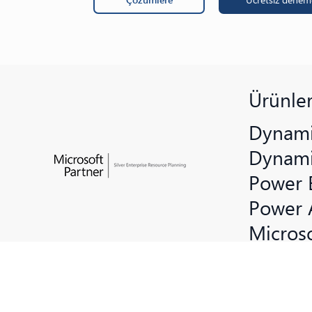
Ürünle
Dynami
Dynami
Power 
Power 
Microso
Azure 
ShareP