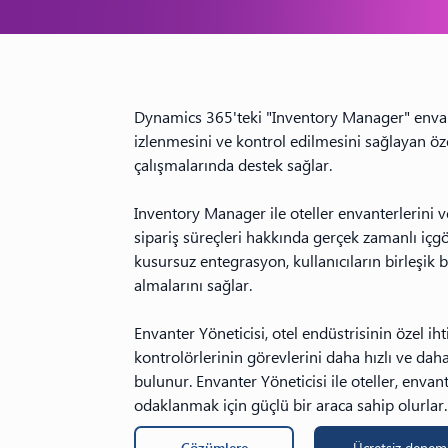
Dynamics 365'teki "Inventory Manager" envant
izlenmesini ve kontrol edilmesini sağlayan öze
çalışmalarında destek sağlar.
Inventory Manager ile oteller envanterlerini ve
sipariş süreçleri hakkında gerçek zamanlı iç
kusursuz entegrasyon, kullanıcıların birleşik 
almalarını sağlar.
Envanter Yöneticisi, otel endüstrisinin özel ih
kontrolörlerinin görevlerini daha hızlı ve da
bulunur. Envanter Yöneticisi ile oteller, env
odaklanmak için güçlü bir araca sahip olurlar.
Çözümlere
Ücretsiz denem