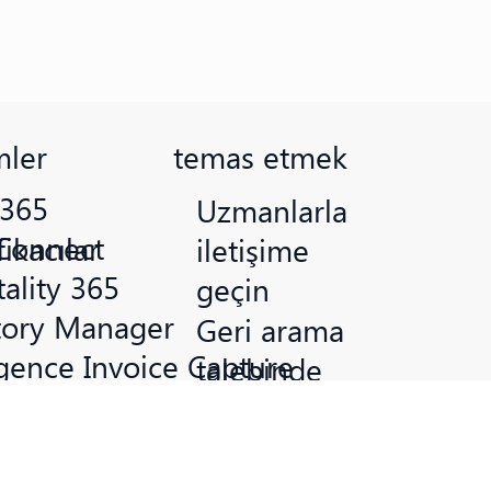
ler
temas etmek
 365
Uzmanlarla
Connect
fikacılar
iletişime
ality 365
geçin
tory Manager
Geri arama
igence Invoice Capture
talebinde
Connect
bulunun
 Tools
info@seelho