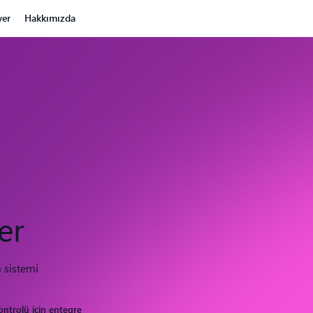
yer
Hakkımızda
er
 sistemi
 kontrolü için entegre