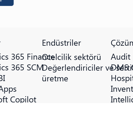
r
Çözüm
Endüstriler
cs 365 Finance
Audit
Otelcilik sektörü
cs 365 SCM
DMS 
Değerlendiriciler ve serti
BI
Hospit
üretme
Apps
Inven
ft Copilot
Intell
DevOps
PMS 
oint
Power