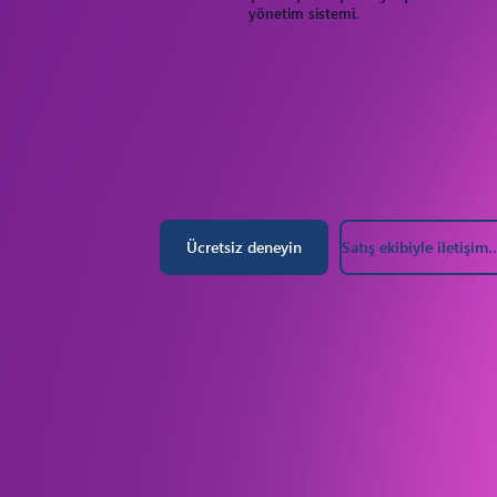
yönetim sistemi.
Satış ekibiyle ileti
Ücretsiz deneyin