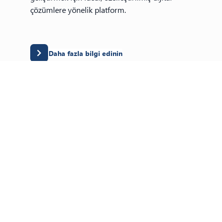
çözümlere yönelik platform.
Daha fazla bilgi edinin
Power Automate
Karmaşık iş süreçlerini basitleştiren ve
zamandan tasarruf sağlayarak verimliliği
artıran iş akışı otomasyon aracı.
Daha fazla bilgi edinin