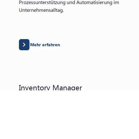
Prozessunterstützung und Automatisierung im
Unternehmensalltag.
Mehr erfahren
Inventory Manager
Integriertes Managementsystem zur
Optimierung und Kontrolle interner
Unternehmensprozesse.