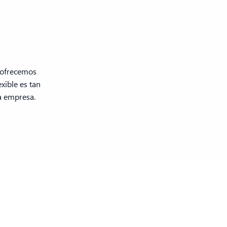
 ofrecemos
xible es tan
a empresa.
iones
contacto
 365
Contacte