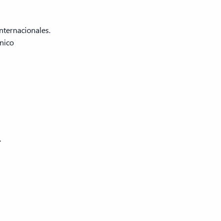
nternacionales.
cnico
.