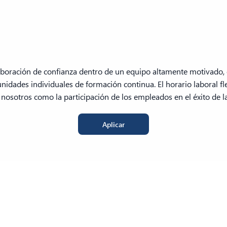
boración de confianza dentro de un equipo altamente motivado,
idades individuales de formación continua. El horario laboral fle
nosotros como la participación de los empleados en el éxito de l
Aplicar
tos
Soluc
Industrias
cs 365 Finance
Audit
Industria hotelera