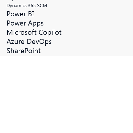
Dynamics 365 SCM
Power BI
Power Apps
Microsoft Copilot
Azure DevOps
SharePoint
Soluzioni
Audit 365
DMS Connect
Hospitality 365
Inventory Manager
Intelligence Invoice Capture
PMS Connect