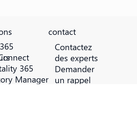
ions
contact
 365
Contactez
Connect
urs
des experts
ality 365
Demander
tory Manager
un rappel
igence Invoice Capture
info@seelho
Connect
f.de
 Tools
+49 2772
47070