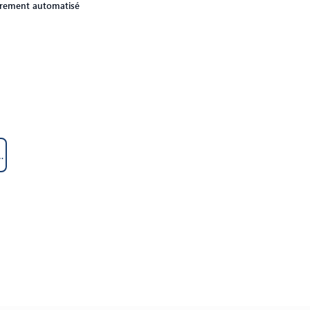
ièrement automatisé
rvice commercial