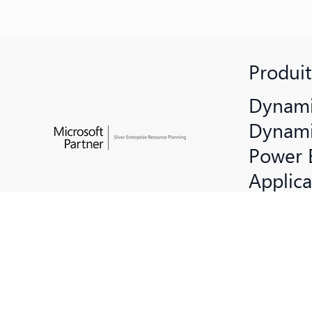
Produit
Dynami
Dynami
Power 
Applic
Microso
Azure 
ShareP