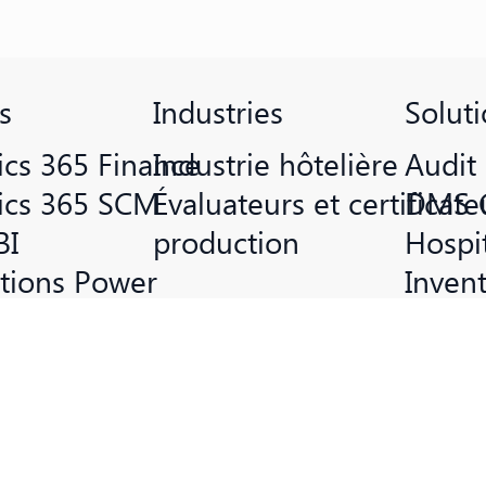
s
Solut
Industries
cs 365 Finance
Audit
Industrie hôtelière
cs 365 SCM
DMS 
Évaluateurs et certificate
BI
Hospit
production
ations Power
Inven
ft Copilot
Intell
DevOps
PMS 
oint
Power